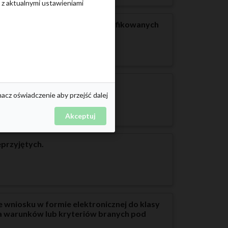
e z aktualnymi ustawieniami
wanych i kandydatów niezakwalifikowanych
nacz oświadczenie aby przejść dalej
Akceptuj
eprzyjętych.
e wniosku w formie elektronicznej do klasy
a warunków lub kryteriów branych pod