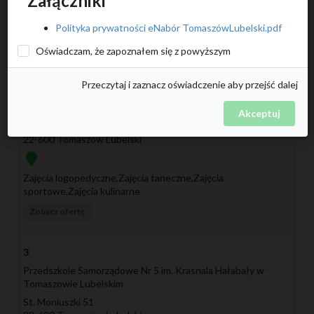
Załączniki
Zajęcia logopedyczne,Zajęcia taneczne,Zajęcia sportowe
Polityka prywatności eNabór TomaszówLubelski.pdf
Zobacz ofertę
Oświadczam, że zapoznałem się z powyższym
2
Przeczytaj i zaznacz oświadczenie aby przejść dalej
Przedszkole Samorządowe Nr 2 Sportowo-Artystyczna
Akademia Uśmiechu w Tomaszowie Lubelskim
Akceptuj
Tomasza Zamojskiego 14
22-600 Tomaszów Lubelski
Zajęcia logopedyczne,Zajęcia taneczne,Zajęcia
sportowe,Zajęcia kulinarne
Zobacz ofertę
3
Przedszkole Samorządowe Nr 5 im. Krasnala Hałabały w
Tomaszowie Lubelskim
St. Moniuszki 51