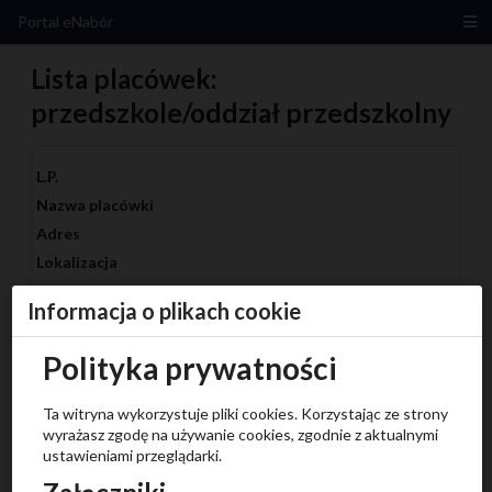
Portal eNabór
Lista placówek:
przedszkole/oddział przedszkolny
L.P.
Nazwa placówki
Adres
Lokalizacja
Zajęcia dodatkowe
Informacja o plikach cookie
1
Polityka prywatności
Przedszkole Samorządowe Nr 1 im. Jana Brzechwy w
Tomaszowie Lubelskim
Ta witryna wykorzystuje pliki cookies. Korzystając ze strony
wyrażasz zgodę na używanie cookies, zgodnie z aktualnymi
Chocimska 17
ustawieniami przeglądarki.
22-600 Tomaszów Lubelski